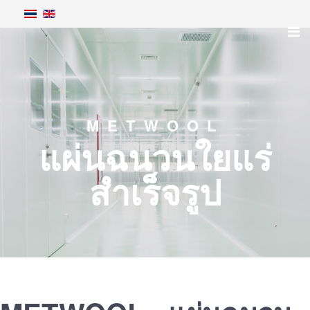
METWOOL
แผ่นฉนวนใยแร่
สำเร็จรูป