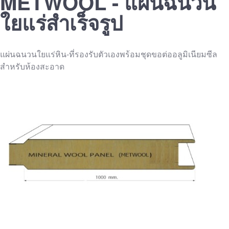
METWOOL - แผ่นฉนวน
ใยแร่สำเร็จรูป
แผ่นฉนวนใยแร่หิน-ที่รองรับตัวเองพร้อมชุดขอต่ออลูมิเนียมซีล
สำหรับห้องสะอาด